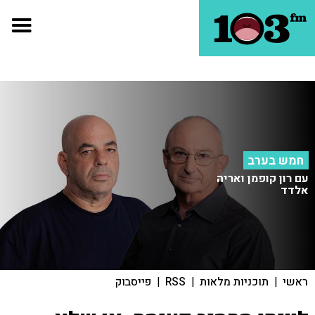
חמש בערב
עם רון קופמן ואריה
אלדד
ראשי
|
תוכניות מלאות
|
RSS
|
פייסבוק