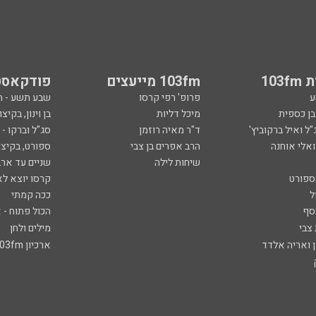
103
103fm מייעצים
פודקאסט
ע
פרופ' רפי קרסו
שבע תשע - 
ובן כספית
מיכל דליות
בן וינון, בקיצו
ל ואיל ברקוביץ'
ד"ר מאיה רוזמן
סג"ל וברקו -
ואלי אוחנה
הרב אפרים בן צבי
ספורט, בקיצו
שיחות לילה
שניים עד ארב
ספורט
קרסו יוצא לא
ל
ככה קמתי
סף
הכול פתוח - א
 צבי
מילים ולחן
ן ואריה אלדד
ארכיון 103fm