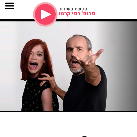
עכשיו בשידור
פרופ' רפי קרסו