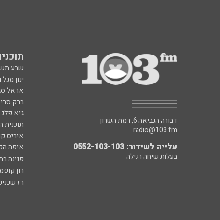
תוכניות fm
שבע תש
ינון מגל 
אראל סג"
ברק סרי 
גיא פלג
דבורה הנביאה 6, רמת השרון
תוכנית ה
radio@103.fm
איריס קו
עלייה לשידור: 0552-103-103
איפה הכ
בעלות שיחה רגילה
פנינה בת
רון קופמ
רז שכניק