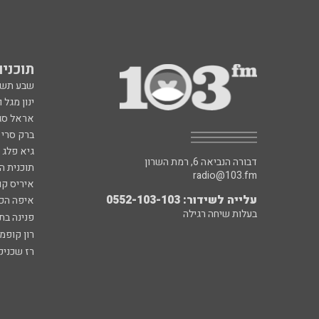
תוכניות fm
שבע תש
ינון מגל 
אראל סג"
ברק סרי 
גיא פלג
דבורה הנביאה 6, רמת השרון
תוכנית ה
radio@103.fm
איריס קו
עלייה לשידור: 0552-103-103
איפה הכ
בעלות שיחה רגילה
פנינה בת
רון קופמ
רז שכניק