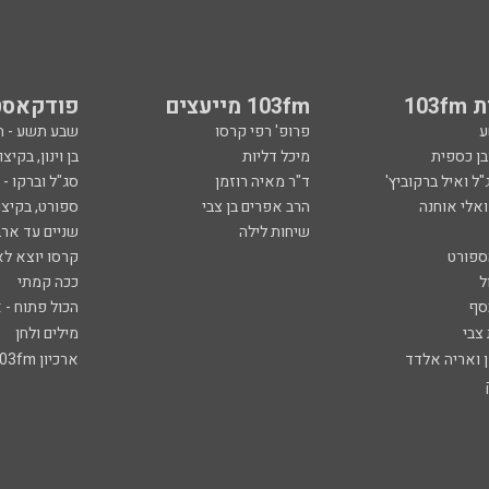
103
103fm מייעצים
פודקאסט
ע
פרופ' רפי קרסו
שבע תשע - 
ובן כספית
מיכל דליות
בן וינון, בקיצו
ל ואיל ברקוביץ'
ד"ר מאיה רוזמן
סג"ל וברקו -
ואלי אוחנה
הרב אפרים בן צבי
ספורט, בקיצו
שיחות לילה
שניים עד ארב
ספורט
קרסו יוצא לא
ל
ככה קמתי
סף
הכול פתוח - א
 צבי
מילים ולחן
ן ואריה אלדד
ארכיון 103fm