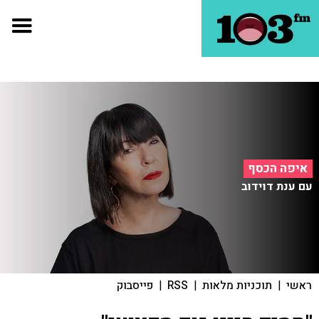
איפה הכסף
עם ענת דוידוב
ראשי
|
תוכניות מלאות
|
RSS
|
פייסבוק