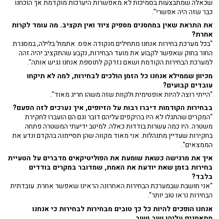
שכאלה שמתבצעות בסמיכות לא מאפשרות היערכות מוקדמת אך הוכחנו
כבר שזה היה אפשרי".
את התראת שאין במחסנים מספיק ציוד ואין תקציב. מה עומד לקרות
אחרת?
"בכל מערכת בחירות אנחנו מתחילים מנקודה אפס. אתמול בלילה, במסגרת
החור בחוק שאפשר לקבוע את מועד הבחירות, נקבע שהתקציב יהיה זהה
למערכת הבחירות הקודמת ושאם נזדקק לתוספת אנחנו נגיש אותה".
מכיוון שממילא אנחנו כל הזמן הולכים לבחירות, למה לא תיקחו
עובדים קבועים?
"הייתי רוצה להיות אופטימית ולקוות שזה משהו חריג מאוד".
בבחירות הקודמות דיברו רבות על הזיופים, איך נערכים לזה הפעם?
"המקרים שהתגלו לא היו בהיקפים עליהם דובר וגם הם הועברו לחקירת
משטרה. היו כמה עשרות בודדות כאלה. למיטב ידיעתי המשטרה פתחה
בחקירות שעדיין מתנהלות. אני מאוד מקווה שהן תסיימנה בהקדם ונדע את
הממצאים".
איך את מרגישה כשאת שומעת את הפוליטיקאים מדברים על הטעיית
בחירות בזמן שאת יודעת את האמת, שמדובר במקרים בודדים
בלבד?
"אני חושבת שבמערכת הבחירות האחרונה הראינו שאפשר אחרת. עובדתית
הבחירות נראו טוב יותר".
אנחנו הופכים להיות כל כך טובים מבחירות לבחירות כי אנחנו
מתאמנים עליהן שוב ושוב.