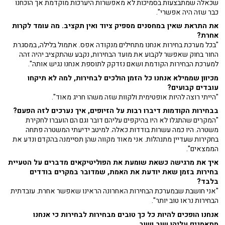
שכאלה שמתבצעות בסמיכות לא מאפשרות היערכות מוקדמת אך הוכחנו
כבר שזה היה אפשרי".
את התראת שאין במחסנים מספיק ציוד ואין תקציב. מה עומד לקרות
אחרת?
"בכל מערכת בחירות אנחנו מתחילים מנקודה אפס. אתמול בלילה, במסגרת
החור בחוק שאפשר לקבוע את מועד הבחירות, נקבע שהתקציב יהיה זהה
למערכת הבחירות הקודמת ושאם נזדקק לתוספת אנחנו נגיש אותה".
מכיוון שממילא אנחנו כל הזמן הולכים לבחירות, למה לא תיקחו
עובדים קבועים?
"הייתי רוצה להיות אופטימית ולקוות שזה משהו חריג מאוד".
בבחירות הקודמות דיברו רבות על הזיופים, איך נערכים לזה הפעם?
"המקרים שהתגלו לא היו בהיקפים עליהם דובר וגם הם הועברו לחקירת
משטרה. היו כמה עשרות בודדות כאלה. למיטב ידיעתי המשטרה פתחה
בחקירות שעדיין מתנהלות. אני מאוד מקווה שהן תסיימנה בהקדם ונדע את
הממצאים".
איך את מרגישה כשאת שומעת את הפוליטיקאים מדברים על הטעיית
בחירות בזמן שאת יודעת את האמת, שמדובר במקרים בודדים
בלבד?
"אני חושבת שבמערכת הבחירות האחרונה הראינו שאפשר אחרת. עובדתית
הבחירות נראו טוב יותר".
אנחנו הופכים להיות כל כך טובים מבחירות לבחירות כי אנחנו
מתאמנים עליהן שוב ושוב.