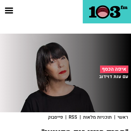
איפה הכסף
עם ענת דוידוב
ראשי
|
תוכניות מלאות
|
RSS
|
פייסבוק