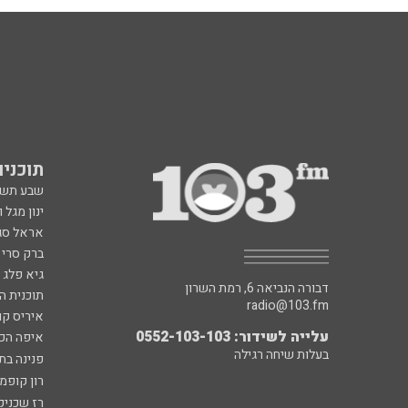
תוכניות fm
שבע תש
ינון מגל 
אראל סג"
ברק סרי 
גיא פלג
דבורה הנביאה 6, רמת השרון
תוכנית ה
radio@103.fm
איריס קו
עלייה לשידור: 0552-103-103
איפה הכ
בעלות שיחה רגילה
פנינה בת
רון קופמ
רז שכניק