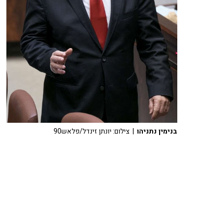
בנימין נתניהו
| צילום: יונתן זינדל/פלאש90