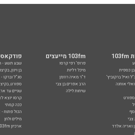
103
103fm מייעצים
פודקאסט
ע
פרופ' רפי קרסו
שבע תשע - 
ובן כספית
מיכל דליות
בן וינון, בקיצו
ל ואיל ברקוביץ'
ד"ר מאיה רוזמן
סג"ל וברקו -
ואלי אוחנה
הרב אפרים בן צבי
ספורט, בקיצו
שיחות לילה
שניים עד ארב
ספורט
קרסו יוצא לא
ל
ככה קמתי
סף
הכול פתוח - א
 צבי
מילים ולחן
ן ואריה אלדד
ארכיון 103fm