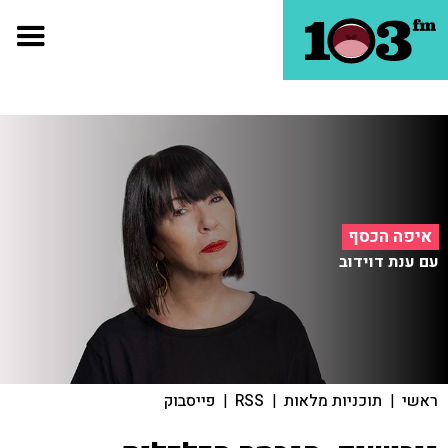
איפה הכסף
עם ענת דוידוב
ראשי
|
תוכניות מלאות
|
RSS
|
פייסבוק