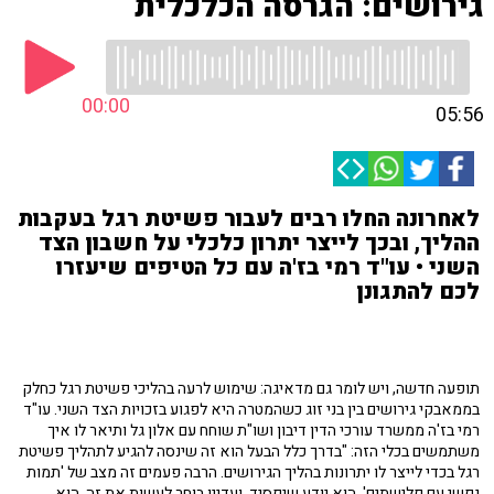
גירושים: הגרסה הכלכלית
00:00
05:56
לאחרונה החלו רבים לעבור פשיטת רגל בעקבות
ההליך, ובכך לייצר יתרון כלכלי על חשבון הצד
השני • עו"ד רמי בז'ה עם כל הטיפים שיעזרו
לכם להתגונן
תופעה חדשה, ויש לומר גם מדאיגה: שימוש לרעה בהליכי פשיטת רגל כחלק
בממאבקי גירושים בין בני זוג כשהמטרה היא לפגוע בזכויות הצד השני. עו"ד
רמי בז'ה ממשרד עורכי הדין דיבון ושו"ת שוחח עם אלון גל ותיאר לו איך
משתמשים בכלי הזה: "בדרך כלל הבעל הוא זה שינסה להגיע לתהליך פשיטת
רגל בכדי לייצר לו יתרונות בהליך הגירושים. הרבה פעמים זה מצב של 'תמות
נפשי עם פלישתים', הוא יודע שיפסיד, ועדיין בוחר לעשות את זה. הוא