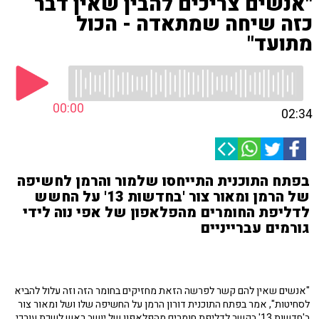
"אנשים צריכים להבין שאין דבר
כזה שיחה שמתאדה - הכול
מתועד"
00:00
02:34
בפתח התוכנית התייחסו שלמור והרמן לחשיפה
של הרמן ומאור צור 'בחדשות 13' על החשש
לדליפת החומרים מהפלאפון של אפי נוה לידי
גורמים עברייניים
"אנשים שאין להם קשר לפרשה הזאת מחזיקים בחומר הזה וזה עלול להביא
לסחיטות", אמר בפתח התוכנית דורון הרמן על החשיפה שלו ושל ומאור צור
ב'חדשות 13' בקשר לדליפת חומרים מהפלאפון של יושב ראש לשכת עורכי