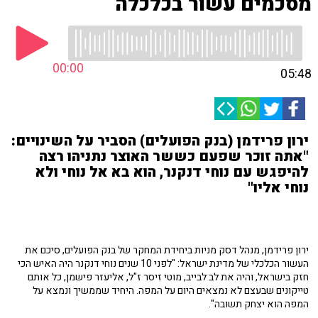
מסכמים עשור בכלכלה
00:00
05:48
ירון פרידמן (בנק הפועלים) הסביר על השינויים:
"אתה זוכר שפעם כששר האוצר נתניהו רצה
להיפגש עם נוחי דנקנר, הוא בא אל נוחי ולא
נוחי אליו"
ירון פרידמן, מנהל דסק מניות ביחידת המחקר של בנק הפועלים, סיכם את
העשור הכלכלי של מדינת ישראל: "לפני 10 שנים נוחי דנקנר היה האיש הכי
חזק בישראל, והיה את לב לבייב, מוטי זיסר ז"ל, אליעזר פישמן, כל אותם
טייקונים שבעצם לא נמצאים היום על המפה. היחיד שממשיך ונמצא על
המפה הוא יצחק תשובה".