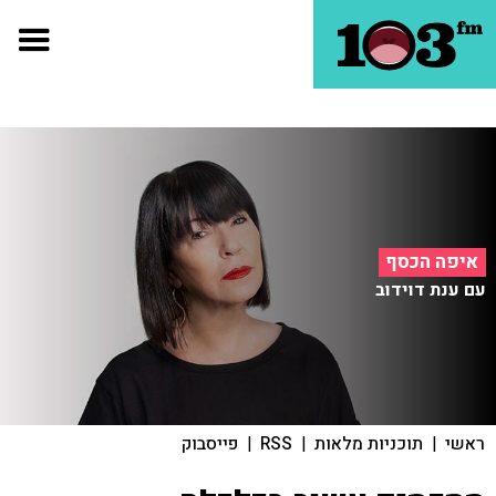
איפה הכסף
עם ענת דוידוב
ראשי
|
תוכניות מלאות
|
RSS
|
פייסבוק