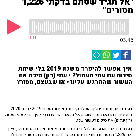
"אל תגיד שסתם בדקתי 1,226
מסורים"
00:00
03:45
איך אפשר להיפרד משנת 2019 בלי שיחת
סיכום עם עמי מעמול? • עמי (רון) סיכם את
העשור שהתרגש עלינו • או שבעצם, מסור?
בעוד שעות מספר יחליף העולם קידומת, ויעבור משנת 2019 לשנת 2020
החגיגית והמרגשת. וכדי שנגיע אל העשור החדש ברגל ימין, הביא עמי מעמול
(רון שלום) את סיכום העשור שלו.
בעצם, כנראה שהוא התבלבל. כי מה שבחר הוא את סיכום המסור שלו, וציין
את 1,226 המסורים הטובים ביותר בשוק: "חשבתי שתרצה מסור לחתוך לך