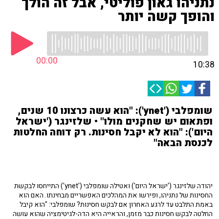
נתניהו גאון פוליטי, אבל זה הולך
והופך קשה יותר
00:00
10:38
שומפלבי ('ynet'): "הוא עשה כרצונו 10 שנים,
ופתאום יש שחקנים מולו" • שלזינגר ('ישראל
היום'): "הוא לא יקבל חסינות. רק דוחה החלטות
לכנסת הבאה"
יהודה שלזינגר ('ישראל היום') ואטילה שומפלבי ('ynet') התייחסו לבקשת
החסינות של נתניהו, ופירשו את המהלכים האפשריים מבחינתו. האם הוא
באמת התלבט עד לרגע האחרון אם לבקש חסינות? שומפלבי: "הוא קיבל
החלטה לבקש חסינות כבר מזמן, והראייה היא הדה-לגיטימציה שהוא עושה