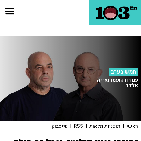
חמש בערב
עם רון קופמן ואריה
אלדד
ראשי
|
תוכניות מלאות
|
RSS
|
פייסבוק