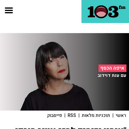
איפה הכסף
עם ענת דוידוב
ראשי
|
תוכניות מלאות
|
RSS
|
פייסבוק