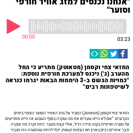
"אנחנו נכנסים למזג אוויר חורפי
וסוער"
00:00
03:23
החזאי צחי וקסמן (מטאוטק) מתריע כי החל
מהערב (ג') ניכנס למערכת חורפית נוספת:
"כמויות הגשם ב-3 היממות הבאות יגרמו כנראה
לשיטפונות רבים"
החזאי צחי וקסמן (מטאוטק) הסביר על מזג האוויר הסוער הצפוי בימים
הקרובים: "אם לא היינו עוברים את מה שקרה בסוף השבוע אז היינו מתריעים
על סערה חורפית בקנה מידה רגיל, אולי קצת מעבר. היות וקרה מה שקרה
וכבר אזורים רבים בארץ חוו הצפות קשות, יכול להיות שהסערה הזו תגביר