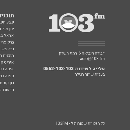
תוכניות fm
שבע תש
ינון מגל 
אראל סג"
ברק סרי 
גיא פלג
דבורה הנביאה 6, רמת השרון
תוכנית ה
radio@103.fm
איריס קו
עלייה לשידור: 0552-103-103
איפה הכ
בעלות שיחה רגילה
פנינה בת
רון קופמ
רז שכניק
כל הזכויות שמורות ל - 103FM