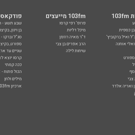
103
103fm מייעצים
פודקאסט
ע
פרופ' רפי קרסו
שבע תשע - 
ובן כספית
מיכל דליות
בן וינון, בקיצו
ל ואיל ברקוביץ'
ד"ר מאיה רוזמן
סג"ל וברקו -
ואלי אוחנה
הרב אפרים בן צבי
ספורט, בקיצו
שיחות לילה
שניים עד ארב
ספורט
קרסו יוצא לא
ל
ככה קמתי
סף
הכול פתוח - א
 צבי
מילים ולחן
ן ואריה אלדד
ארכיון 103fm