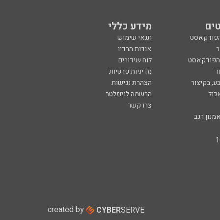
ים
מידע כללי
הפודקאסט
תנאי שימוש
ר
אודות הרדיו
 הפודקאסט
לוח שידורים
ר
מדיניות פרטיות
ע, בקיצור
הצהרת נגישות
כול
הרשמה לניוזלטר
צרו קשר
מנון רגב
created by
CYBER
SERVE