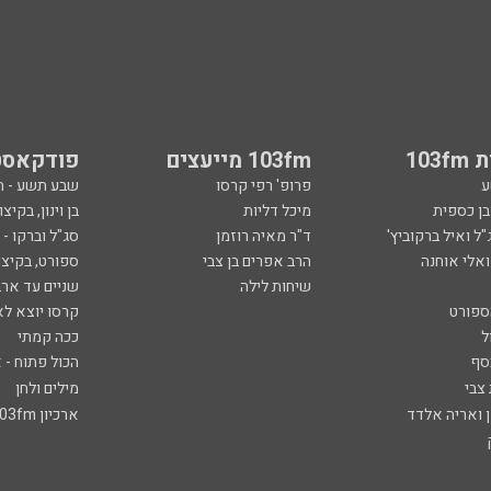
103
103fm מייעצים
פודקאסט
ע
פרופ' רפי קרסו
שבע תשע - 
ובן כספית
מיכל דליות
בן וינון, בקיצו
ל ואיל ברקוביץ'
ד"ר מאיה רוזמן
סג"ל וברקו -
ואלי אוחנה
הרב אפרים בן צבי
ספורט, בקיצו
שיחות לילה
שניים עד ארב
ספורט
קרסו יוצא לא
ל
ככה קמתי
סף
הכול פתוח - א
 צבי
מילים ולחן
ן ואריה אלדד
ארכיון 103fm