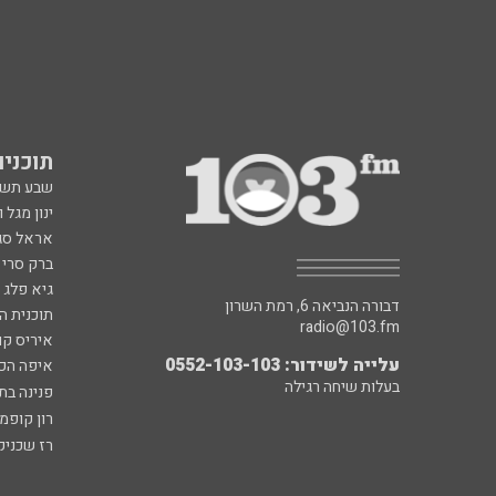
תוכניות fm
שבע תש
ינון מגל 
אראל סג"
ברק סרי 
גיא פלג
דבורה הנביאה 6, רמת השרון
תוכנית ה
radio@103.fm
איריס קו
עלייה לשידור: 0552-103-103
איפה הכ
בעלות שיחה רגילה
פנינה בת
רון קופמ
רז שכניק