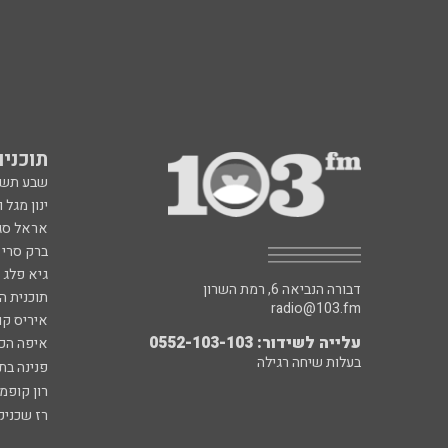
תוכניות fm
שבע תש
ינון מגל 
אראל סג"
ברק סרי 
גיא פלג
דבורה הנביאה 6, רמת השרון
תוכנית ה
radio@103.fm
איריס קו
עלייה לשידור: 0552-103-103
איפה הכ
בעלות שיחה רגילה
פנינה בת
רון קופמ
רז שכניק