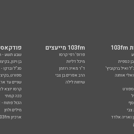
103
103fm מייעצים
פודקאסט
ע
פרופ' רפי קרסו
שבע תשע - 
ובן כספית
מיכל דליות
בן וינון, בקיצו
ל ואיל ברקוביץ'
ד"ר מאיה רוזמן
סג"ל וברקו -
ואלי אוחנה
הרב אפרים בן צבי
ספורט, בקיצו
שיחות לילה
שניים עד ארב
ספורט
קרסו יוצא לא
ל
ככה קמתי
סף
הכול פתוח - א
 צבי
מילים ולחן
ן ואריה אלדד
ארכיון 103fm