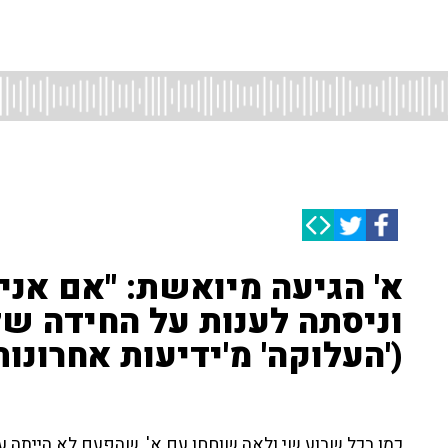
א' הגיעה מיואשת: "אם אני 
וניסתה לענות על החידה של
('העלוקה' מ'ידיעות אחרונות'
כמו בכל שבוע שי ולאה שוחחו עם א', שהפעם לא הייתה ע