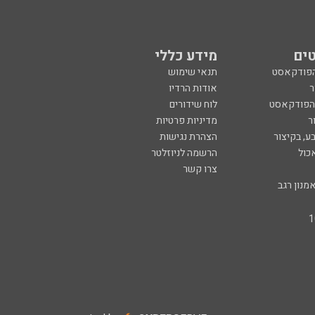
ים
מידע כללי
הפודקאסט
תנאי שימוש
ר
אודות הרדיו
 הפודקאסט
לוח שידורים
ר
מדיניות פרטיות
ע, בקיצור
הצהרת נגישות
כול
הרשמה לניוזלטר
צרו קשר
מנון רגב