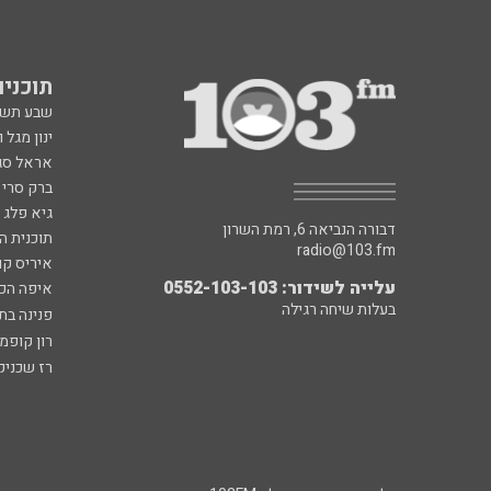
תוכניות fm
שבע תש
ינון מגל 
אראל סג"
ברק סרי 
גיא פלג
דבורה הנביאה 6, רמת השרון
תוכנית ה
radio@103.fm
איריס קו
עלייה לשידור: 0552-103-103
איפה הכ
בעלות שיחה רגילה
פנינה בת
רון קופמ
רז שכניק