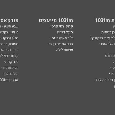
103
103fm מייעצים
פודקאסט
ע
פרופ' רפי קרסו
שבע תשע - 
ובן כספית
מיכל דליות
בן וינון, בקיצו
ל ואיל ברקוביץ'
ד"ר מאיה רוזמן
סג"ל וברקו -
ואלי אוחנה
הרב אפרים בן צבי
ספורט, בקיצו
שיחות לילה
שניים עד ארב
ספורט
קרסו יוצא לא
ל
ככה קמתי
סף
הכול פתוח - א
 צבי
מילים ולחן
ן ואריה אלדד
ארכיון 103fm