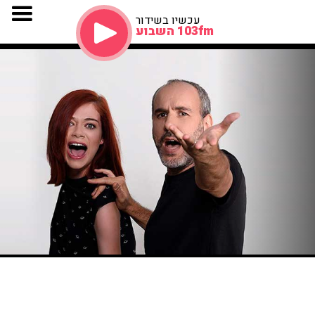
עכשיו בשידור
103fm השבוע