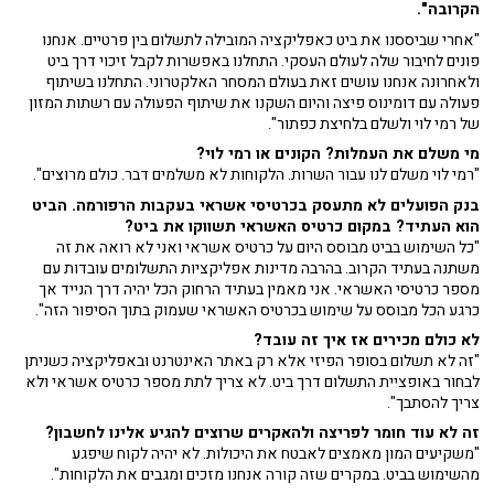
הקרובה".
"אחרי שביססנו את ביט כאפליקציה המובילה לתשלום בין פרטיים. אנחנו
פונים לחיבור שלה לעולם העסקי. התחלנו באפשרות לקבל זיכוי דרך ביט
ולאחרונה אנחנו עושים זאת בעולם המסחר האלקטרוני. התחלנו בשיתוף
פעולה עם דומינוס פיצה והיום השקנו את שיתוף הפעולה עם רשתות המזון
של רמי לוי ולשלם בלחיצת כפתור".
מי משלם את העמלות? הקונים או רמי לוי?
"רמי לוי משלם לנו עבור השרות. הלקוחות לא משלמים דבר. כולם מרוצים".
בנק הפועלים לא מתעסק בכרטיסי אשראי בעקבות הרפורמה. הביט
הוא העתיד? במקום כרטיס האשראי תשווקו את ביט?
"כל השימוש בביט מבוסס היום על כרטיס אשראי ואני לא רואה את זה
משתנה בעתיד הקרוב. בהרבה מדינות אפליקציות התשלומים עובדות עם
מספר כרטיסי האשראי. אני מאמין בעתיד הרחוק הכל יהיה דרך הנייד אך
כרגע הכל מבוסס על שימוש בכרטיס האשראי שעמוק בתוך הסיפור הזה".
לא כולם מכירים אז איך זה עובד?
"זה לא תשלום בסופר הפיזי אלא רק באתר האינטרנט ובאפליקציה כשניתן
לבחור באופציית התשלום דרך ביט. לא צריך לתת מספר כרטיס אשראי ולא
צריך להסתבך".
זה לא עוד חומר לפריצה ולהאקרים שרוצים להגיע אלינו לחשבון?
"משקיעים המון מאמצים לאבטח את היכולות. לא יהיה לקוח שיפגע
מהשימוש בביט. במקרים שזה קורה אנחנו מזכים ומגבים את הלקוחות".