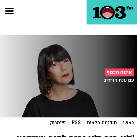
איפה הכסף
עם ענת דוידוב
ראשי
|
תוכניות מלאות
|
RSS
|
פייסבוק