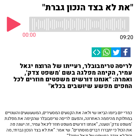
"את לא בצד הנכון גברת"
00:00
09:20
לריסה טרימבובלר, רעייתו של הרוצח יגאל
עמיר, הקימה מפלגה בשם 'משפט צדק',
ואמרה: "אנחנו דורשים משפטים חוזרים לכל
החפים מפשע שיושבים בכלא"
כמדי יום ביומו הביאו שי ולאה את הקטעים המסעירים, המשעשעים והשנויים
במחלוקת מהיממה האחרונה, והפעם: לריסה טרימבובלר שהקימה את מפלגת
'משפט צדק' וטענה, "אנחנו דורשים משפט חוזר ליגאל עמיר, זה ישנה פה
את הכול כי יתבררו דברים מוסתרים". שי אמר: "את לא בצד הנכון גברתי, מה
יכול לא צודק במשפט של יגאל עמיר?"