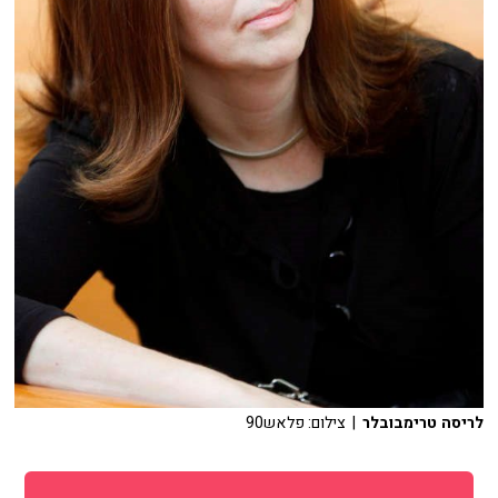
לריסה טרימבובלר
| צילום: פלאש90