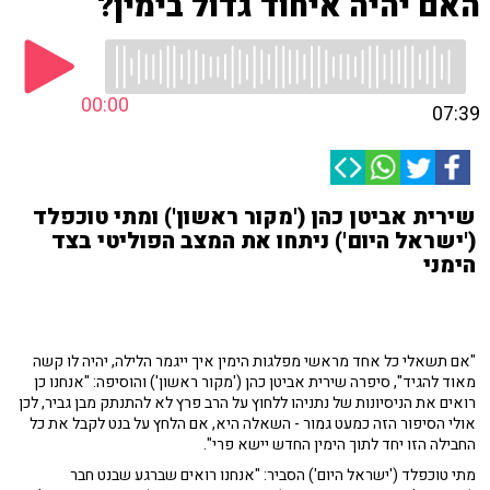
האם יהיה איחוד גדול בימין?
00:00
07:39
שירית אביטן כהן ('מקור ראשון') ומתי טוכפלד
('ישראל היום') ניתחו את המצב הפוליטי בצד
הימני
"אם תשאלי כל אחד מראשי מפלגות הימין איך ייגמר הלילה, יהיה לו קשה
מאוד להגיד", סיפרה שירית אביטן כהן ('מקור ראשון') והוסיפה: "אנחנו כן
רואים את הניסיונות של נתניהו ללחוץ על הרב פרץ לא להתנתק מבן גביר, לכן
אולי הסיפור הזה כמעט גמור - השאלה היא, אם הלחץ על בנט לקבל את כל
החבילה הזו יחד לתוך הימין החדש יישא פרי".
מתי טוכפלד ('ישראל היום') הסביר: "אנחנו רואים שברגע שבנט חבר