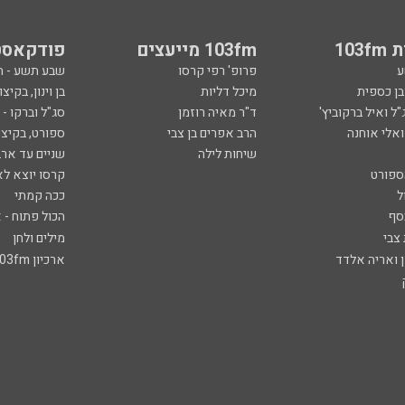
103
103fm מייעצים
פודקאסט
ע
פרופ' רפי קרסו
שבע תשע - 
ובן כספית
מיכל דליות
בן וינון, בקיצו
ל ואיל ברקוביץ'
ד"ר מאיה רוזמן
סג"ל וברקו -
ואלי אוחנה
הרב אפרים בן צבי
ספורט, בקיצו
שיחות לילה
שניים עד ארב
ספורט
קרסו יוצא לא
ל
ככה קמתי
סף
הכול פתוח - א
 צבי
מילים ולחן
ן ואריה אלדד
ארכיון 103fm