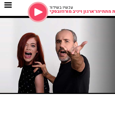
עכשיו בשידור
 מתתיהו־ארגון ויניב מורוזובסקי