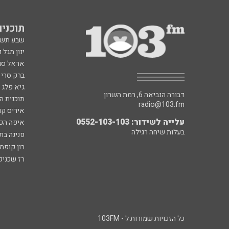
תוכניות fm
שבע תש
ינון מגל 
אראל סג"
ברק סרי 
גיא פלג
דבורה הנביאה 6, רמת השרון
תוכנית ה
radio@103.fm
איריס קו
עלייה לשידור: 0552-103-103
איפה הכ
בעלות שיחה רגילה
פנינה בת
רון קופמ
רז שכניק
כל הזכויות שמורות ל - 103FM