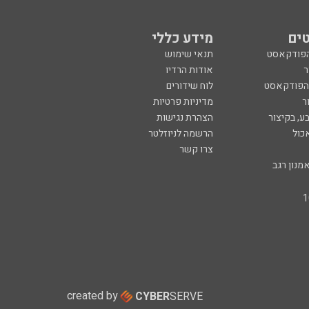
ים
מידע כללי
הפודקאסט
תנאי שימוש
ר
אודות הרדיו
 הפודקאסט
לוח שידורים
ר
מדיניות פרטיות
ע, בקיצור
הצהרת נגישות
כול
הרשמה לניוזלטר
צרו קשר
מנון רגב
created by
CYBER
SERVE