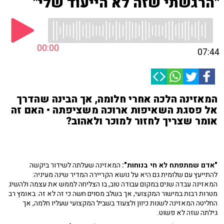
"הרגשתי שזה לא הייעוד שלי"
00:00
07:44
המאזינה הלכה אחרי חלומה, אך הבינה שהדרך
אל פסגת השאיפות ארוכה משציפתה • האם זה
אומר שצריך לחזור למוכר ולאהוב?
"אדם שמתפתח לא חי בנוחות":
המאזינה שעלתה לשידור ביקשה
להתייעץ עם שלומית גם היא על נושא הקריירה המדיר שינה מעיניה:
המאזינה עבדה שנים במקום עבודה טוב, בו הצליחה לממש את עצמה ולהשיג
מטרות רבות במישור המקצועי, אך בשלב מסוים חשה כי זה לא זה. באומץ רב
החליטה המאזינה לשנות כיוון ולצעוד בשביל המקצועי שעליו חלמה, אך
גילתה שזה לא פשוט.