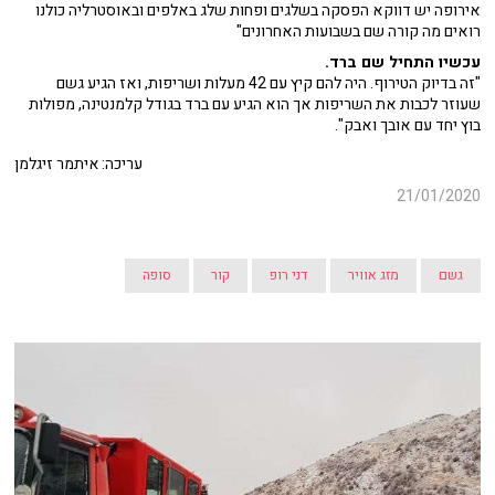
אירופה יש דווקא הפסקה בשלגים ופחות שלג באלפים ובאוסטרליה כולנו
רואים מה קורה שם בשבועות האחרונים"
עכשיו התחיל שם ברד.
"זה בדיוק הטירוף. היה להם קיץ עם 42 מעלות ושריפות, ואז הגיע גשם
שעוזר לכבות את השריפות אך הוא הגיע עם ברד בגודל קלמנטינה, מפולות
בוץ יחד עם אובך ואבק".
עריכה: איתמר זיגלמן
21/01/2020
גשם
מזג אוויר
דני רופ
קור
סופה