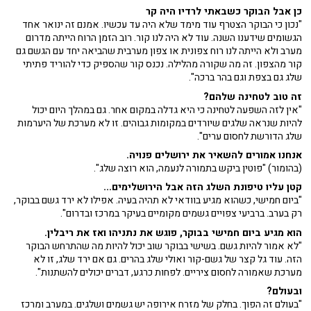
כן אבל הבוקר כשבאתי לרדיו היה קר
"נכון כי הבוקר הצטרף עוד מימד שלא היה עד עכשיו. אמנם זה ינואר אחד
הגשומים שידענו השנה. עוד לא היה לנו קור. רוב הזמן הרוח הייתה מדרום
מערב ולא הייתה לנו רוח צפונית או צפון מערבית שהביאה יחד עם הגשם גם
קור מהצפון. זה מה שקורה מהלילה. נכנס קור שהספיק כדי להוריד פתיתי
שלג גם בצפת וגם בהר ברכה".
זה טוב לטחינה שלהם?
"אין לזה השפעה לטחינה כי היא גדלה במקום אחר. גם במהלך היום יכול
להיות שנראה שלגים שיורדים במקומות גבוהים. זו לא מערכת של היערמות
שלג הדורשת לחסום ערים".
אנחנו אמורים להשאיר את ירושלים פנויה.
(בהומור) "פוטין ביקש בתמורה לנעמה, הוא רוצה שלג".
קטן עליו טיפונת השלג הזה אבל הירושלימים...
"ביום חמישי, כשהוא מגיע בוודאי לא תהיה בעיה. אפילו לא ירד גשם בבוקר,
רק בערב. ברביעי צפויים גשמים מקומיים בעיקר במרכז ובדרום".
הוא מגיע ביום חמישי בבוקר, פוגש את נתניהו ואז את ריבלין.
"לא אמור להיות גשם. בשישי בבוקר שוב יכול להיות מה שהתרחש הבוקר
הזה. עוד גל קצר של גשם-קור ואולי שלג בהרים. גם אם ירד שלג, זו לא
מערכת שאמורה לחסום ציריים. לפחות כרגע, דברים יכולים להשתנות".
ובעולם?
"בעולם זה הפוך. בחלק של מזרח אירופה יש גשמים ושלגים. במערב ומרכז