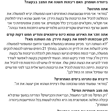
ביהודה ושומרון. האם ריבונות תשנה את המצב בבקעה?
אתה מתרגש?
"בוודאי. אני מניח שבשבועות האחרונים ראש הממשלה יביא לממשלה את
ההחלטה להכיל את הריבונות על בקעת הירדן. אני חושב שהוא רציני לחלוטין.
אני חקלאי, וחקלאים הם בדרך כלל סקפטיים. אני מפגין אופטימיות כי אני
חושב שרצף האירועים שקורים כרגע מלמדים שיש היתכנות מאוד גבוהה".
אתה זוכר את האירוע שהוא כינס עיתונאים והודיע חמש דקות קודם
לכן שבכוונתו לספח את בקעת הירדן. מה השתנה מאז?
"לא השתנה דבר. מכיוון שאנחנו בממשלת מעבר והיועץ המשפטי לממשלה
סירב להעלות את זה לדיון זה התעכב. במהלך 21 הימים שניתנו לכנסת להקים
ממשלה, חברי כנסת נוספים הגישו הצעות חוק להכלת הריבונות על בקעת
הירדן וח"כ עודד פורר ביקש הנחה. הגעתי לניסנקורן בקשה לאפשר לעודד
פורר להגיש את הצעת החוק שלו. אמרתי לו שיש לנו הזדמנות פז להכיל את
הריבונות. הייתה הזדמנות להכיל את הריבונות הישראלית כבר לפני חודשיים
ומי שסיכל אותה זה כחול לבן".
דיברת עם נתניהו בימים האחרונים?
"בוודאי. שמעתי ממנו שהכוונה שלו רצינית ושהוא אכן יעשה את זה".
מה מצב תשתיות המים?
"רק המים? מה לגבי החשמל, הבריאות והכבישים? המדינה במשך שנים לא
קיבלה החלטה אסטרטגית מה היא הולכת לעשות בכל ההתיישבות ביהודה
ושומרון".