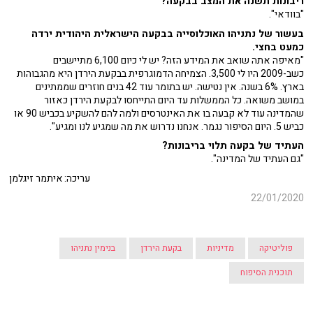
ריבונות תשנה את המצב בבקעה?
"בוודאי".
בעשור של נתניהו האוכלוסייה בבקעה הישראלית היהודית ירדה
כמעט בחצי.
"מאיפה אתה שואב את המידע הזה? יש לי כיום 6,100 מתיישבים
כשב-2009 היו לי 3,500. הצמיחה הדמוגרפית בבקעת הירדן היא מהגבוהות
בארץ. 6% בשנה. אין נטישה. יש בתומר עוד 42 בנים חוזרים שממתינים
במושב משואה. כל הממשלות עד היום התייחסו לבקעת הירדן כאזור
שהמדינה עוד לא קבעה בו את האינטרסים ולמה להם להשקיע בכביש 90 או
כביש 5. היום הסיפור נגמר. אנחנו נדרוש את מה שמגיע לנו ומגיע".
העתיד של בקעה תלוי בריבונות?
"גם העתיד של המדינה".
עריכה: איתמר זיגלמן
22/01/2020
פוליטיקה
מדיניות
בקעת הירדן
בנימין נתניהו
תוכנית הסיפוח