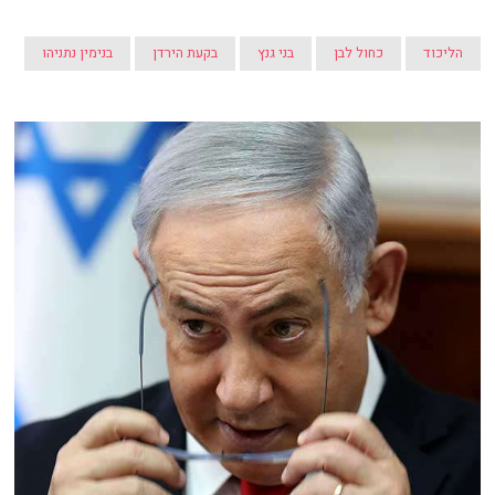
הליכוד
כחול לבן
בני גנץ
בקעת הירדן
בנימין נתניהו