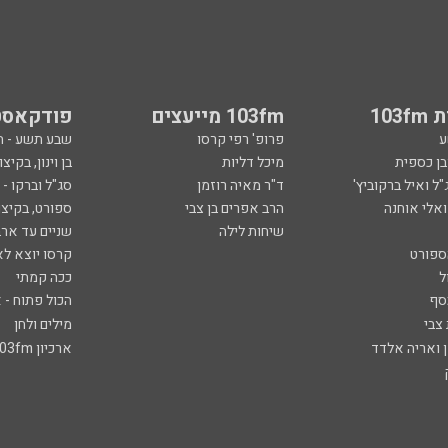
103
103fm מייעצים
פודקאסט
ע
פרופ' רפי קרסו
שבע תשע - 
ובן כספית
מיכל דליות
בן וינון, בקיצו
ל ואיל ברקוביץ'
ד"ר מאיה רוזמן
סג"ל וברקו -
ואלי אוחנה
הרב אפרים בן צבי
ספורט, בקיצו
שיחות לילה
שניים עד ארב
ספורט
קרסו יוצא לא
ל
ככה קמתי
סף
הכול פתוח - א
 צבי
מילים ולחן
ן ואריה אלדד
ארכיון 103fm