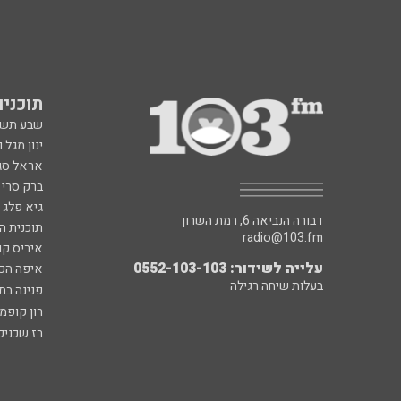
תוכניות fm
שבע תש
ינון מגל 
אראל סג"
ברק סרי 
גיא פלג
דבורה הנביאה 6, רמת השרון
תוכנית ה
radio@103.fm
איריס קו
עלייה לשידור: 0552-103-103
איפה הכ
בעלות שיחה רגילה
פנינה בת
רון קופמ
רז שכניק