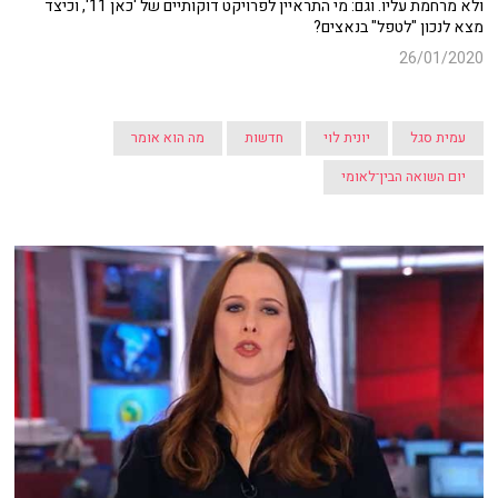
ולא מרחמת עליו. וגם: מי התראיין לפרויקט דוקותיים של 'כאן 11', וכיצד
מצא לנכון "לטפל" בנאצים?
26/01/2020
עמית סגל
יונית לוי
חדשות
מה הוא אומר
יום השואה הבין־לאומי