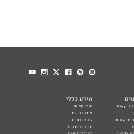
ים
מידע כללי
הפודקאסט
תנאי שימוש
ר
אודות הרדיו
 הפודקאסט
לוח שידורים
ר
מדיניות פרטיות
ע, בקיצור
הצהרת נגישות
כול
הרשמה לניוזלטר
צרו קשר
מנון רגב