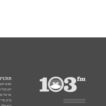
תוכניות fm
שבע תש
ינון מגל 
אראל סג"
ברק סרי 
גיא פלג
דבורה הנביאה 6, רמת השרון
תוכנית ה
radio@103.fm
איריס קו
עלייה לשידור: 0552-103-103
איפה הכ
בעלות שיחה רגילה
פנינה בת
רון קופמ
רז שכניק