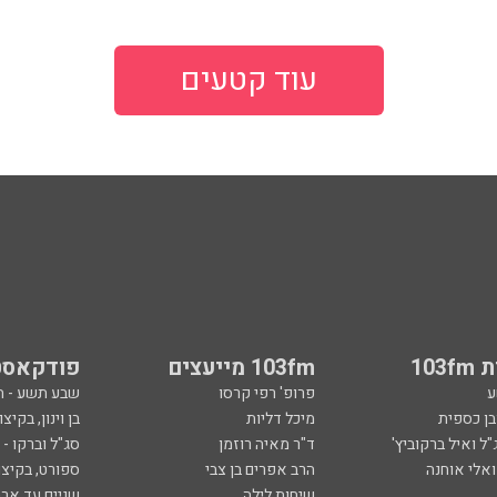
103
103fm מייעצים
פודקאסט
ע
פרופ' רפי קרסו
שבע תשע - 
ובן כספית
מיכל דליות
בן וינון, בקיצו
ל ואיל ברקוביץ'
ד"ר מאיה רוזמן
סג"ל וברקו -
ואלי אוחנה
הרב אפרים בן צבי
ספורט, בקיצו
שיחות לילה
שניים עד ארב
ספורט
קרסו יוצא לא
ל
ככה קמתי
סף
הכול פתוח - א
 צבי
מילים ולחן
ן ואריה אלדד
ארכיון 103fm