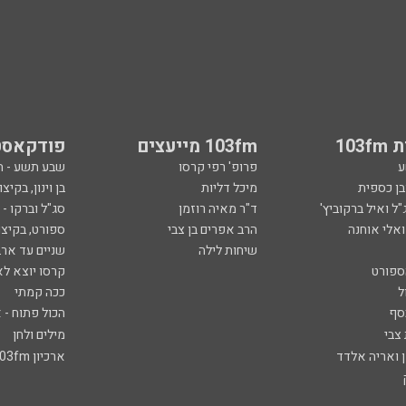
103
103fm מייעצים
פודקאסט
ע
פרופ' רפי קרסו
שבע תשע - 
ובן כספית
מיכל דליות
בן וינון, בקיצו
ל ואיל ברקוביץ'
ד"ר מאיה רוזמן
סג"ל וברקו -
ואלי אוחנה
הרב אפרים בן צבי
ספורט, בקיצו
שיחות לילה
שניים עד ארב
ספורט
קרסו יוצא לא
ל
ככה קמתי
סף
הכול פתוח - א
 צבי
מילים ולחן
ן ואריה אלדד
ארכיון 103fm