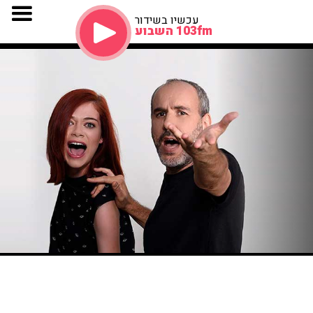
עכשיו בשידור
103fm השבוע