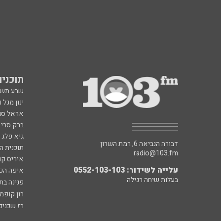
תוכניות fm
שבע תש
ינון מגל 
אראל סג"
ברק סרי 
גיא פלג
דבורה הנביאה 6, רמת השרון
תוכנית ה
radio@103.fm
איריס קו
עלייה לשידור: 0552-103-103
איפה הכ
בעלות שיחה רגילה
פנינה בת
רון קופמ
רז שכניק