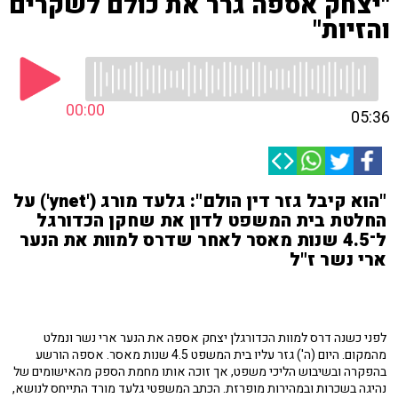
"יצחק אספה גרר את כולם לשקרים
והזיות"
00:00
05:36
"הוא קיבל גזר דין הולם": גלעד מורג ('ynet') על
החלטת בית המשפט לדון את שחקן הכדורגל
ל־4.5 שנות מאסר לאחר שדרס למוות את הנער
ארי נשר ז"ל
לפני כשנה דרס למוות הכדורגלן יצחק אספה את הנער ארי נשר ונמלט
מהמקום. היום (ה') גזר עליו בית המשפט 4.5 שנות מאסר. אספה הורשע
בהפקרה ובשיבוש הליכי משפט, אך זוכה אותו מחמת הספק מהאישומים של
נהיגה בשכרות ובמהירות מופרזת‎. הכתב המשפטי גלעד מורד התייחס לנושא,