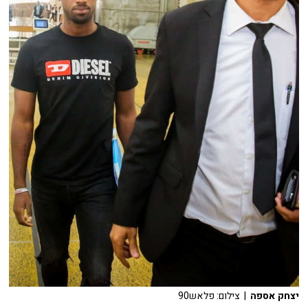
יצחק אספה
| צילום: פלאש90