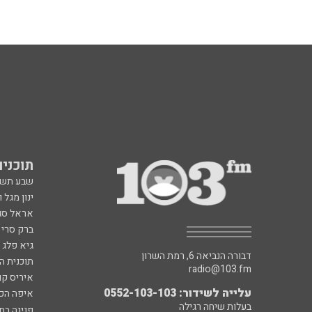
תוכניות fm
שבע תש
ינון מגל 
אראל סג"
ברק סרי 
גיא פלג
דבורה הנביאה 6, רמת השרון
תוכנית ה
radio@103.fm
איריס קו
עלייה לשידור: 0552-103-103
איפה הכ
בעלות שיחה רגילה
פנינה בת