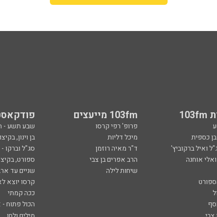
103
103fm מייעצים
פודקאסט
ע
פרופ' רפי קרסו
שבע תשע - 
ובן כספית
מיכל דליות
בן וינון, בקיצו
ל ואיל ברקוביץ'
ד"ר מאיה רוזמן
סג"ל וברקו -
ואלי אוחנה
הרב אפרים בן צבי
ספורט, בקיצו
שיחות לילה
שניים עד ארב
ספורט
קרסו יוצא לא
ל
ככה קמתי
סף
הכול פתוח - א
 צבי
מילים ולחן