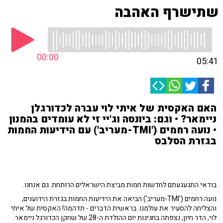
שתישרף האהבה
00:00
05:41
האם האקסית של איתי לוי עברה לכדורגלן
ניימאר? • וגם: ביונסה וג'יי זי לא עומדים בהמנון
• נועה רחמים ('TMI-מעריב') עם הידיעות החמות
בגזרת הסלבס
בודאי התגעגעתם לחדשות חמות מביצת הישראלים הרותחת. גם אנחנו.
נועה רחמים ('TMI-מעריב') הביאה את הידיעות החמות בגזרת הידוענים,
והצליחה להסעיר את עולמנו. בראשית הדברים - תדהמה! האקסית של איתי
לוי, הדר חיון, נצפתה בחגיגות יום ההולדת ה-28 של שחקן הכדורגל ניימאר.