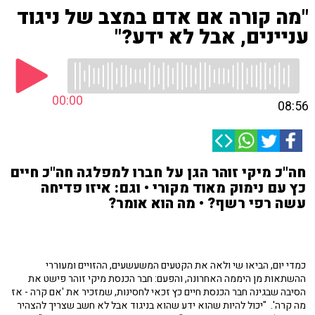
"מה קורה אם אדם במצב של ניגוד
עניינים, אבל לא ידע?"
00:00
08:56
חה"כ מיקי זוהר הגן על חברו למפלגה חה"כ חיים
כץ עם נימוק מאוד מקורי • וגם: איזו פדיחה
עשה רפי רשף? • מה הוא אומר?
כמדי יום, הביאו שי ולאה את הקטעים המשעשעים, ההזויים ומעוררי
ההשתאות מן היממה האחרונה, והפעם: חבר הכנסת מיקי זוהר פישט את
הסיבה שבגינה חבר הכנסת חיים כץ זכאי לחסינות, שמזכיר את 'אם קרה - אז
מה קרה'. "יכול להיות שהוא ידע שהוא בניגוד אבל לא חשב שצריך להצהיר