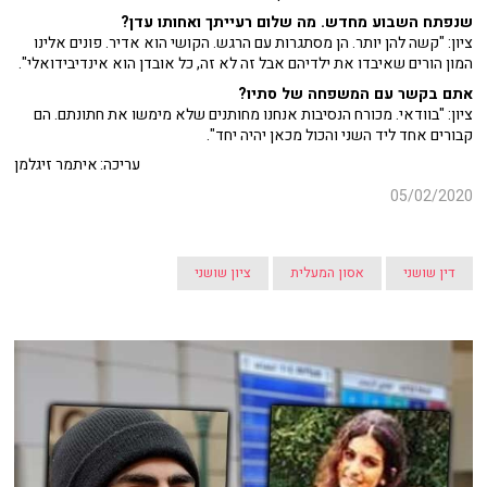
שנפתח השבוע מחדש. מה שלום רעייתך ואחותו עדן?
ציון: "קשה להן יותר. הן מסתגרות עם הרגש. הקושי הוא אדיר. פונים אלינו
המון הורים שאיבדו את ילדיהם אבל זה לא זה, כל אובדן הוא אינדיבידואלי".
אתם בקשר עם המשפחה של סתיו?
ציון: "בוודאי. מכורח הנסיבות אנחנו מחותנים שלא מימשו את חתונתם. הם
קבורים אחד ליד השני והכול מכאן יהיה יחד".
עריכה: איתמר זיגלמן
05/02/2020
דין שושני
אסון המעלית
ציון שושני