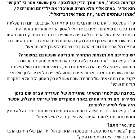
קודמות באזור", אמר עורך הדין קפלנסקי. ציון שושני אמר כי "הקושי
הוא אדיר. באים אליי מלא הורים שאיבדו את ילדיהם ואומרים לי,
'אנחנו שותפים לצער', זה מאוד אינדבדואלי".
עו"ד קפלנסקי: "אנחנו נגיש תביעה נגד עיריית תל אביב, נגד חברת המעליות
ונגד כל גורם שאנחנו רואים בו אחראי לאסון הנורא שאירע. באסון הזה
הכתובת הייתה על הקיר. זו לא גזירה משמיים. כבר היו הצפות קודמות באזור.
הבית שבו אירע האסון נמצא בנקודה הטופוגרפית הנמוכה ביותר באזור. גם
עיריית תל אביב וגם גורמי התכנון היו צריכים להיערך לזה מראש".
יש בידיכם את תוצאות התחקיר והבדיקה שעשו גם במשטרה?
עו"ד קפלנסקי: "אנחנו עדיין לא קיבלנו את תוצאות תחקיר המשטרה.
המשטרה אספה לידיה הרבה מאוד עדויות, גם של אנשים וגם של מצלמת
אבטחה שהייתה באזור. אנחנו פנינו השבוע לעיריית תל אביב ולרון חולדאי
לקבל את הממצאים של החקירה שהם עשו לא רק באסון הזה אלא במקרים
קודמים שהיו".
בכתבה שצילמתי הראיתי שהניידת של העירייה עברה שם בזמן
האירוע. אם רק היו עונים באחד המוקדים של שירותי ההצלה, אפשר
היה אולי לסייע ללכודים.
עו"ד קפלנסקי:
"ברור אילה. המוות הוא מקומם ומצער עוד יותר. זה לא שדין
וסתיו טבעו מיד למוות. אפשר היה וצריך היה להציל אותם".
ציון, איך אתם?
ציון: "קשה. יש חסר ענק. היום במקרה הוא יום הולדתי. הבן שלי היה גם החבר
הכי טוב שלי. היינו שותפים בעסק".