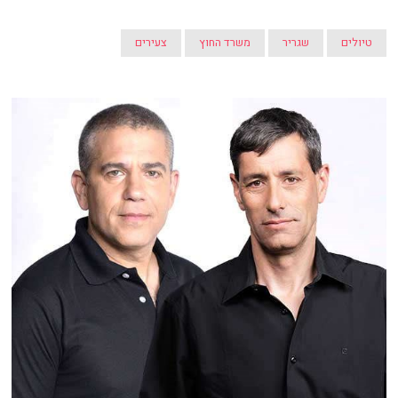
טיולים
שגריר
משרד החוץ
צעירים