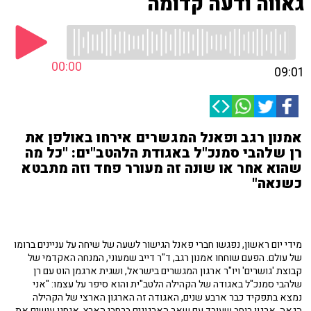
גאווה ודעה קדומה
00:00
09:01
אמנון רגב ופאנל המגשרים אירחו באולפן את
רן שלהבי סמנכ"ל באגודת הלהטב"ים: "כל מה
שהוא אחר או שונה זה מעורר פחד וזה מתבטא
כשנאה"
מידי יום ראשון, נפגשו חברי פאנל הגישור לשעה של שיחה על עניינים ברומו
של עולם. הפעם שוחחו אמנון רגב, ד"ר דייב שמעוני, המנחה האקדמי של
קבוצת 'גושרים' ויו"ר ארגון המגשרים בישראל, ושגית ארגמן הוט עם רן
שלהבי סמנכ"ל באגודה של הקהילה הלטב"ית והוא סיפר על עצמו: "אני
נמצא בתפקיד כבר ארבע שנים, האגודה זה הארגון הארצי של הקהילה
הגאה, ארגון רוחב שעובד עם שאר הארגונים ברחבי הארץ. אנחנו עושים את