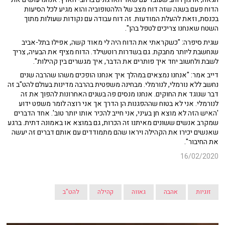
הדוח פעם בשנה שזה דוח מצב של הלהטופוביה והוא מגיע לכל הסיעות
בכנסת, וזאת להעלת המודעות. זה דוח עבודה עם נקודות שעולות מתוך
השטח שאנחנו צריכים לטפל בהן".
שגית סיפרה: "כשקראתי את הדוח היה לי מאוד קשה, אפילו בתל-אביב
שנחשבת ליותר מחבקת. גם בשדרות רוטשילד. הדוח מציף את הבעיה, צריך
לשבת ולחשוב יחד איך פותרים את הדבר, איך מגשרים בין קהילות".
דייב אמר: "אנחנו נמצאים במהלך איך אנחנו הופכים משהו שהרבה שנים
נחשב ללא נורמלי, לנורמלי. מבחינה משפטית בהרבה מדינות בעולם להט"ב זה
דבר שנוגד את החוקים. אנחנו מנסים פה בשנים האחרונות להפוך את זה
לנורמלי. אני לא בטוח שההפגנות הן הדרך אך אני רוצה לומר משפט ידוע
'האיש הזה לא מוצא חן בעיני, אני חייב להכיר אותו יותר טוב'. אחד הדברים
שמקרב אנשים ששונים מאיתנו זה הכרות, גם במוצא או באמונה דתית. ברגע
שאנשים יכירו את הקהילה ויראו שהם מתמודדים עם אותם דברים זה יעשה
את החיבור".
16/02/2020
זוגיות
אהבה
גאווה
קהילה
להט"ב