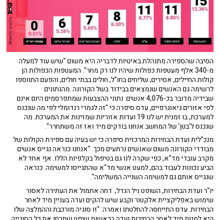
הסיבה שהספירה מתנהלת באיטיות לדבריה היא משום "שיש עוד למעלה
מ-340 אלף מעטפות כפולות שיהיו לנו רק מחר". המעטפות הכפולות הן
קולות החיילים, אסירים, שליחים בחו"ל, חולים בבתי חולים, והפעם התווספו
לרשימה גם האנשים שנמצאים בבידוד בשל הקורונה. מהנתונים
שבידיה מדובר בכ-4,076 אנשים. נתוני ההצבעות שמתפרסמים היום אינם
לפי אזורים גיאוגרפיים, עדס סיפרה כי "זה לגמרי רנדומלי לפי מה שנכנס
למערכת, בו זמנית יש לנו 19 ועדות אזוריות שמזינות את המערכת. מה
שנכנס ל'בטן' של המחשב אנחנו בודקים מיד ואז זה משתחרר".
מנכ"לית ועדת הבחירות המרכזית סיפרה כי יש בעיה עם ספירת הקולות של
מבודדי הקורונה משום שאנשים נרתעים מכך. "אנחנו כנראה נגייס אנשים
מקרב עובדי מד"א, כפי שקרה לנו גם בטיפול בקלפיות הללו. אף אחד לא
הביע נכונות לעבוד בהם, למעט אנשי מד"א שהתגייסו למשימה. כנראה
שנגייס אותם גם למשימה השנייה המשלימה".
יו"ר ועדת הבחירות, השופט ניל הנדל, דחה אתמול את העתירה לאסור
שימוש באפליקציית אלקטור וקבע שיש להקים ועדה בעניין מיד לאחר
הבחירות. עדס התייחסה להחלטתו ואמרה: "זו סוגיה מורכבת וההמלצה שלו
היא למנות מיד לאחר הבחירות ועדה בראשות שופט שתבחן את כל הסוגייה.