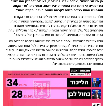
הן מאזור מסוים", אמרה עדס. לטענתה, לא ניתן להסיק מהנתונים
העדכניים כי התוצאות הסופיות יהיו זהות, והוסיפה: "אני מקווה
שתמונה ממש ברורה תהיה לקראת שעות הערב. מקווה מאוד".
עו"ד עדס סיפרה כי הועדה הרחיבה את תהליכי הבדיקה בסבב הקודם
והרחיבה בשנית גם בבחירות הנוכחיות. "מרגע שהסתיימה הספירה, אנחנו
עורכים סדרה ארוכה של בדיקות שנועדו להבטיח שהתוצאות שאנחנו
מפרסמים בכל שלב, הן המדויקות והאמינות ביותר", אמרה מנכ"לית ועדת
הבחירות המרכזית, והוסיפה: "התרענו מראש שזה אכן יכול להתעכב".
עדס ציינה כי הרשימות שמתמודדות לכנסת נמצאות בבקרה ההדדית עם
ועדת הבחירות המרכזית. "בקלפיות עצמן יש נציגים לכל אחת מהרשימות,
אלה הם חברי ועדת הקלפי שהם נציגי סיעות הכנסת היוצאת, ויש משקיפים
מכל הסיעות. בנוסף, יש נציג של ועדת הבחירות שהוא מזכיר ועדת הקלפי.
בהליך הספירה בכנסת של המעטפות הכפולות יש גם נציגים לכל רשימות
המועמדים, גם כמשקיפים וגם כחברים".