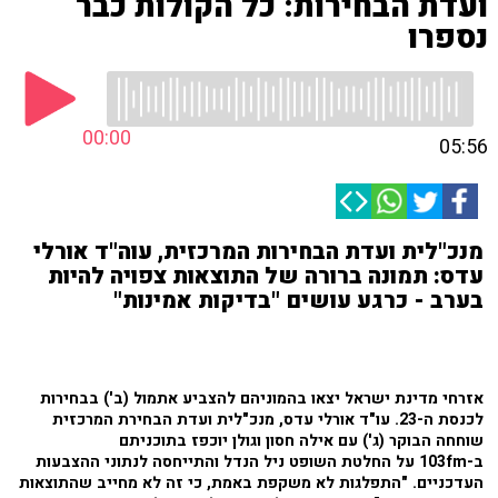
ועדת הבחירות: כל הקולות כבר
נספרו
00:00
05:56
מנכ"לית ועדת הבחירות המרכזית, עוה"ד אורלי
עדס: תמונה ברורה של התוצאות צפויה להיות
בערב - כרגע עושים "בדיקות אמינות"
אזרחי מדינת ישראל יצאו בהמוניהם להצביע אתמול (ב') בבחירות
לכנסת ה-23. עו"ד אורלי עדס, מנכ"לית ועדת הבחירת המרכזית
שוחחה הבוקר (ג') עם אילה חסון וגולן יוכפז בתוכניתם
ב-103fm על החלטת השופט ניל הנדל והתייחסה לנתוני ההצבעות
העדכניים. "התפלגות לא משקפת באמת, כי זה לא מחייב שהתוצאות