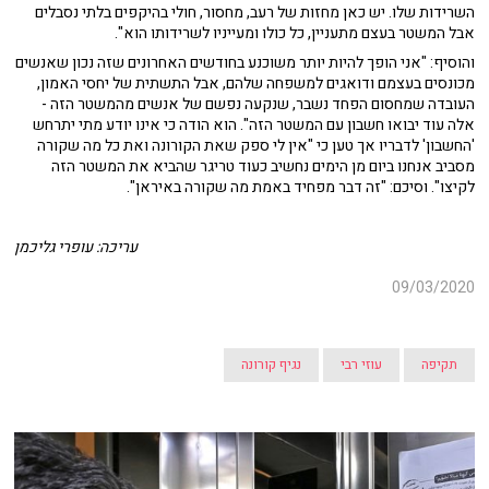
השרידות שלו. יש כאן מחזות של רעב, מחסור, חולי בהיקפים בלתי נסבלים
אבל המשטר בעצם מתעניין, כל כולו ומעייניו לשרידותו הוא".
והוסיף: "אני הופך להיות יותר משוכנע בחודשים האחרונים שזה נכון שאנשים
מכונסים בעצמם ודואגים למשפחה שלהם, אבל התשתית של יחסי האמון,
העובדה שמחסום הפחד נשבר, שנקעה נפשם של אנשים מהמשטר הזה -
אלה עוד יבואו חשבון עם המשטר הזה". הוא הודה כי אינו יודע מתי יתרחש
'החשבון' לדבריו אך טען כי "אין לי ספק שאת הקורונה ואת כל מה שקורה
מסביב אנחנו ביום מן הימים נחשיב כעוד טריגר שהביא את המשטר הזה
לקיצו". וסיכם: "זה דבר מפחיד באמת מה שקורה באיראן".
עריכה: עופרי גליכמן
09/03/2020
תקיפה
עוזי רבי
נגיף קורונה