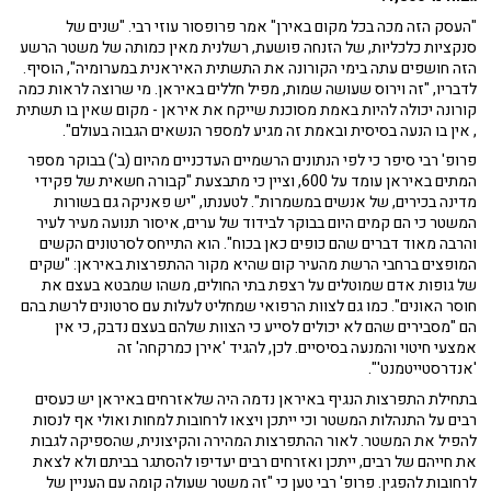
"העסק הזה מכה בכל מקום באירן" אמר פרופסור עוזי רבי. "שנים של
סנקציות כלכליות, של הזנחה פושעת, רשלנית מאין כמותה של משטר הרשע
הזה חושפים עתה בימי הקורונה את התשתית האיראנית במערומיה", הוסיף.
לדבריו, "זה וירוס שעושה שמות, מפיל חללים באיראן. מי שרוצה לראות כמה
קורונה יכולה להיות באמת מסוכנת שייקח את איראן - מקום שאין בו תשתית
, אין בו הנעה בסיסית ובאמת זה מגיע למספר הנשאים הגבוה בעולם".
פרופ' רבי סיפר כי לפי הנתונים הרשמיים העדכניים מהיום (ב') בבוקר מספר
המתים באיראן עומד על 600, וציין כי מתבצעת "קבורה חשאית של פקידי
מדינה בכירים, של אנשים במשמרות". לטענתו, "יש פאניקה גם בשורות
המשטר כי הם קמים היום בבוקר לבידוד של ערים, איסור תנועה מעיר לעיר
והרבה מאוד דברים שהם כופים כאן בכוח". הוא התייחס לסרטונים הקשים
המופצים ברחבי הרשת מהעיר קום שהיא מקור ההתפרצות באיראן: "שקים
של גופות אדם שמוטלים על רצפת בתי החולים, משהו שמבטא בעצם את
חוסר האונים". כמו גם לצוות הרפואי שמחליט לעלות עם סרטונים לרשת בהם
הם "מסבירים שהם לא יכולים לסייע כי הצוות שלהם בעצם נדבק, כי אין
אמצעי חיטוי והמנעה בסיסיים. לכן, להגיד 'אירן כמרקחה' זה
'אנדרסטייטמנט'".
בתחילת התפרצות הנגיף באיראן נדמה היה שלאזרחים באיראן יש כעסים
רבים על התנהלות המשטר וכי ייתכן ויצאו לרחובות למחות ואולי אף לנסות
להפיל את המשטר. לאור ההתפרצות המהירה והקיצונית, שהספיקה לגבות
את חייהם של רבים, ייתכן ואזרחים רבים יעדיפו להסתגר בביתם ולא לצאת
לרחובות להפגין. פרופ' רבי טען כי "זה משטר שעולה קומה עם העניין של