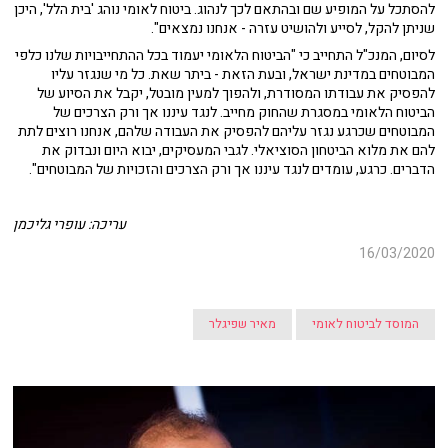
להסתכל על המופיע שם ובהתאם לכך לנהוג. ביטוח לאומי נוהג 'בית הלל', היכן
שניתן להקל, לסייע ולהושיט עזרה - אנחנו נמצאים".
לסיום, המנכ"ל התחייב כי "הביטוח הלאומי יעמוד בכל ההתחייבויות שלנו כלפי
המבוטחים במדינת ישראל, ובעת הזאת - ביתר שאת. כל מי שנגזר עליו
להפסיק את עבודתו המסודרת, ולהפוך למעין מובטל, יקבל את הסיוע של
הביטוח הלאומי במסגרת שהחוק מחייב. לנגד עיננו אך ורק הצרכים של
המבוטחים שכרגע נגזר עליהם להפסיק את העבודה שלהם, אנחנו רוצים לתת
להם את מלוא הביטחון הסוציאלי. לגבי המעסיקים, יבוא היום ונבדוק את
הדברים. כרגע, עומדים לנגד עיננו אך ורק הצרכים והזכויות של המבוטחים".
עריכה: עופרי גליכמן
16/03/2020
המוסד לביטוח לאומי
מאיר שפיגלר