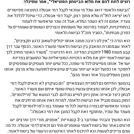
רוצים לתת להם את מלוא הביטחון הסוציאלי", אמר שפיגלר.
"הביטוח הלאומי דואג שכל מי שזכאי לקבל דמי אבטלה כתוצאה מפיטורים
ו/או יציאה לחל"ת שלא מתוך רצון, יקבל דמי אבטלה, כדי שיוכל לכלכל את
צעדיו. אמנם זה לא השכר המלא, אבל זה שכר שיאפשר לו לעמוד
בהתחייבויות, לעמוד בפרנסה של משפחתו והצרכים השוטפים שעומדים על
הפרק מבחינתו", הסביר מנכ"ל הביטוח הלאומי.
הוא הודה כי "אין לנו רזרבה ממנה אנחנו יכולים לשאוב כרגע תקציבים",
לאחר שבמסגרת המאבק בין הביטוח הלאומי ומשרד האוצר, הכסף עבר דרך
קבע משנת 1980 לתקציב המדינה. הוא הדגיש כי: "משרד האוצר מחויב לכך
שביטוח לאומי ייתן את מלוא הזכויות הסוציאליות של התושבים במדינת
ישראל. אנחנו מסייעים לכל מי שפנה, ככל שיש יותר מעסיקים שמפסיקים
לתפקד אז כפועל יוצא יש יותר עובדים שיוצאים לחופשה שלא מרצון. אנחנו
כמובן מטפלים בכל אחד ואחד מהם".
בהמשך התייחס גם לסוגיית העצמאיים: "הם בעיקרון לא זכאים לקבל דמי
אבטלה, לכן אנחנו נמצאים עכשיו בשיח שוטף איתם ועם משרד האוצר,
לבחון כיצד ובאיזה אופן ניתן לסייע גם להם. לגבי הנושא של 'פרילנסרים',
החוק בעצם מגביל את הביטוח הלאומי, למרות זאת אנחנו מרחיבים את
הצוהר ומאפשרים בצורה גמישה לכל מי שעומד בצו ה'פרילנסרים' לקבל
מעמד של שכיר, ומתוקף זאת לקבל כמובן את דמי האבטלה".
הוא המשיך והבהיר שמדובר ב-3 קטגוריות: "אומנים, מורי דרך ומרצים. יש
פרטים באתר של ביטוח לאומי שאומרים מתי הם זכאים לדמי אבטלה. כל מה
שהם צריכים לעשות הוא להיכנס לאתר האינטרנט הרשמי של ביטוח לאומי,