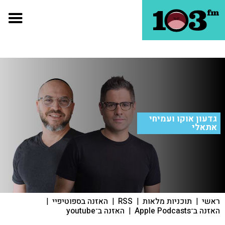
גדעון אוקו ועמיחי
אתאלי
ראשי
|
תוכניות מלאות
|
RSS
|
האזנה בספוטיפיי
|
האזנה ב־Apple Podcasts
|
האזנה ב־youtube