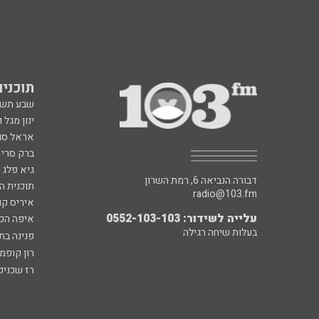
תוכניות fm
שבע תש
ינון מגל 
אראל סג"
ברק סרי 
גיא פלג
דבורה הנביאה 6, רמת השרון
תוכנית ה
radio@103.fm
איריס קו
עלייה לשידור: 0552-103-103
איפה הכ
בעלות שיחה רגילה
פנינה בת
רון קופמ
רז שכניק