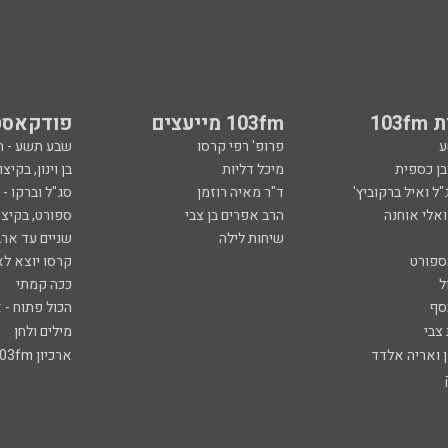
103
103fm מייעצים
פודקאסט
ע
פרופ' רפי קרסו
שבע תשע - 
ובן כספית
מיכל דליות
בן וינון, בקיצו
ל ואיל ברקוביץ'
ד"ר מאיה רוזמן
סג"ל וברקו -
ואלי אוחנה
הרב אפרים בן צבי
ספורט, בקיצו
שיחות לילה
שניים עד ארב
ספורט
קרסו יוצא לא
ל
ככה קמתי
סף
הכול פתוח - א
 צבי
מילים ולחן
ן ואריה אלדד
ארכיון 103fm