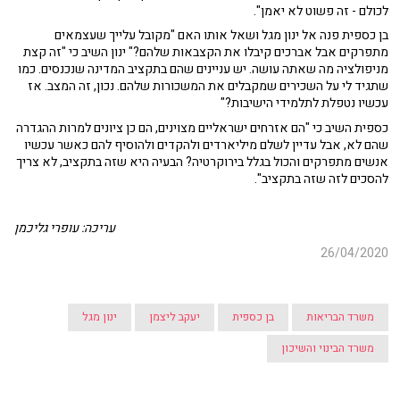
לכולם - זה פשוט לא יאמן".
בן כספית פנה אל ינון מגל ושאל אותו האם "מקובל עלייך שעצמאים
מתפרקים אבל אברכים קיבלו את הקצבאות שלהם?" ינון השיב כי "זה קצת
מניפולציה מה שאתה עושה. יש עניינים שהם בתקציב המדינה שנכנסים. כמו
שתגיד לי על השכירים שמקבלים את המשכורות שלהם. נכון, זה המצב. אז
עכשיו נטפלת לתלמידי הישיבות?"
כספית השיב כי "הם אזרחים ישראליים מצוינים, הם כן ציונים למרות ההגדרה
שהם לא, אבל עדיין לשלם מיליארדים ולהקדים ולהוסיף להם כאשר עכשיו
אנשים מתפרקים והכול בגלל בירוקרטיה? הבעיה היא שזה בתקציב, לא צריך
להסכים לזה שזה בתקציב".
עריכה: עופרי גליכמן
26/04/2020
משרד הבריאות
בן כספית
יעקב ליצמן
ינון מגל
משרד הבינוי והשיכון