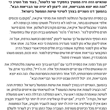
שהאיש הזה היה ממשיך בתפקיד שר כלשהו", בעוד מגל השיב כי
"הנה הוא יוצא מהבריאות, זהו. ליצמן לא יהיה שר הבריאות הבא".
בהמשך דנו השניים בצורך לשינוי שיטת הממשל בישראל.
בן כספית התרעם על ההחלטה לפתוח את סניפי איקאה, "מקום בו נכנסים
אלפי אנשים גם בתור, אז למה לא כדורגל? תושיבו צופה כן וצופה לא.
מתברר שהבעלים של איקאה, שניהם מקורבים לשלטון. אחד מהם פישר
תורם מילונים ל'גור'. האדמו"ר מ'גור' משתמש בבית הקיץ שלו בחופשות".
הוא הוסיף והתרעם על כך שהשר ליצמן "מפרסם הכחשה גורפת, אבל זה
אותו ליצמן שלא נתן לסגור מעדניה מזוהמת כי הוא אוכל בה. אותו אחד
שלא נותן לסגור מחלקת אשפוז בבית חולים פסיכיאטרי כשכל הדרג
המקצועי בבריאות אומרים חודשים שחייבים לסגור. הוא נכנס, מצטט משהו
מהסנהדרין, ואומר תשאירו פתוח".
ינון מגל הפנה את כספית לדבר עם "הקדוש ברוך הוא שישנה מלכתחילה את
זה שאנשים נולדו עם יצרים ותאוות וכל אלה. זה ה'דיל', כולנו בני אדם, על
יתרונותינו וחסרונותינו, לכל אחד היתרונות והחסרונות שלו. הנה הוא יוצא
מהבריאות, זהו. יכול להיות שבנט יהיה שר הבריאות הבא".
בהמשך, השניים דנו בצורך לשנות את שיטת הממשל בישראל. כספית תהה
"מה הבעיה לשנות את שיטת המשטר? או לנשיאותי עם איזונים ובלמים, או
לשיטה שאומרת שכמו ראש עיר, ראש המפלגה הגדולה הוא ראש ממשלת
ישראל, נקודה". לדבריו, "אם יש לו קואליציה יהיה לו יותר קל להעביר תקציב
ואם אין לו קואליציה אז יהיה לו יותר קשה להעביר תקציב, אבל הסחטנות
המגזרית מכל הכיוונים מטורפת. העובדה שכל הזמן צריך רק לשרוד ולשלם