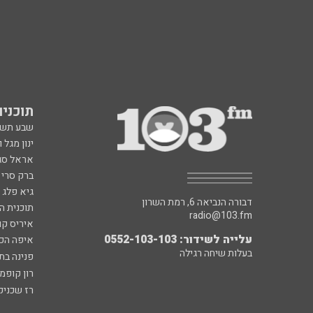
תוכניות fm
שבע תש
ינון מגל 
אראל סג"
ברק סרי 
גיא פלג
דבורה הנביאה 6, רמת השרון
תוכנית ה
radio@103.fm
איריס קו
עלייה לשידור: 0552-103-103
איפה הכ
בעלות שיחה רגילה
פנינה בת
רון קופמ
רז שכניק