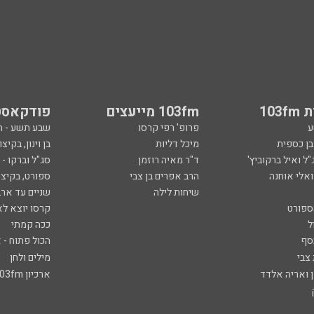
103
103fm מייעצים
פודקאסט
ע
פרופ' רפי קרסו
שבע תשע - 
ובן כספית
מיכל דליות
בן וינון, בקיצו
ל ואיל ברקוביץ'
ד"ר מאיה רוזמן
סג"ל וברקו -
ואלי אוחנה
הרב אפרים בן צבי
ספורט, בקיצו
שיחות לילה
שניים עד ארב
ספורט
קרסו יוצא לא
ל
ככה קמתי
סף
הכול פתוח - א
 צבי
מילים ולחן
ן ואריה אלדד
ארכיון 103fm