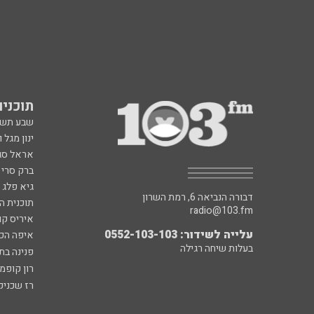
תוכניות fm
שבע תש
ינון מגל 
אראל סג"
ברק סרי 
גיא פלג
דבורה הנביאה 6, רמת השרון
תוכנית ה
radio@103.fm
איריס קו
עלייה לשידור: 0552-103-103
איפה הכ
בעלות שיחה רגילה
פנינה בת
רון קופמ
רז שכניק