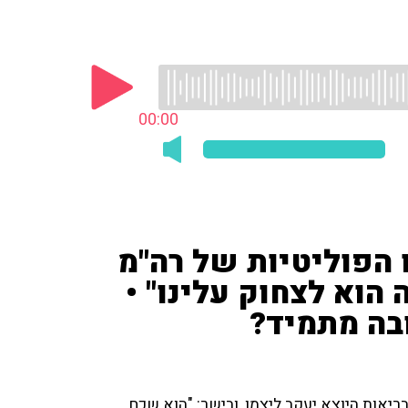
00:00
 הפוליטיות של רה"מ
 הוא לצחוק עלינו" •
בה מתמיד?
יאות היוצא יעקב ליצמן, ובישר: "הוא שכח