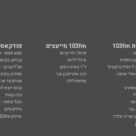
103
103fm מייעצים
פודקאסט
ע
פרופ' רפי קרסו
שבע תשע - 
ובן כספית
מיכל דליות
בן וינון, בקיצו
ל ואיל ברקוביץ'
ד"ר מאיה רוזמן
סג"ל וברקו -
ואלי אוחנה
הרב אפרים בן צבי
ספורט, בקיצו
שיחות לילה
שניים עד ארב
ספורט
קרסו יוצא לא
ל
ככה קמתי
סף
הכול פתוח - א
 צבי
מילים ולחן
ן ואריה אלדד
ארכיון 103fm