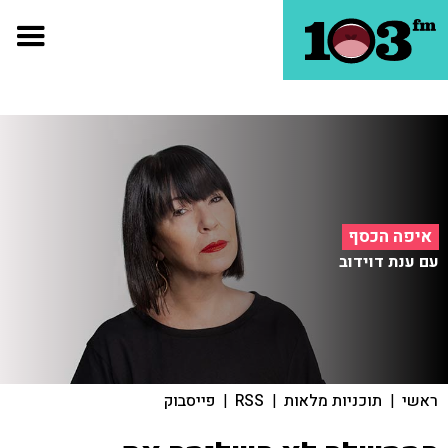
איפה הכסף
עם ענת דוידוב
ראשי
|
תוכניות מלאות
|
RSS
|
פייסבוק