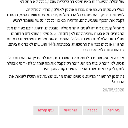
של יכולת ההישרדות באינתיפאדה כלכלית שכזו, בכלל לא מתפלא.
בעלי העסקים העצמאים עברו מאולפן לאולפן, מרדיו לטלויזיה,
לעיתונים...צעקו והתעמתו בכל הכח מול פקידי האוצר ורשויות המס, התחננו
לקבל את הכסף שמגיע להם, והזהירו מאסון כלכלי ונפשי שעומד להגיע.
אתמול קיבלנו את זה לפנים. יותר ממיליון מובטלים. ידענו. רובם צעירים מכל
המגזרים, ולא בטוח שיהיה להם לאן לחזור... 2.5 מיליון ישראלים מדווחים
עפ"י נתוני הלמ"ס, שמצבם הכלכלי החמיר. מאות אלפים מצמצמים בכמויות
המזון, ואוכלים כבר את החסכונות. בסביבות 14% חוששים לאבד את ביתם.
גם החסכונות לא יעזרו כבר.
אביבה וידאל, שהפכה לסמל של המשבר הזה, אוכלת עדיין את המצות של
פסח. לא רוצה טובות מאיש. רוצה רק לקבל את מה שמגיע לה - דמי אבטלה
למקבלי קצבאות. שר האוצר הבטיח, נקווה שכך יהיה.
זה הזמן להתעורר מדינה. אנשים ימותו מרעב ומצער. לא תוכלו לשאת את
החרפה!
26/05/2020
בית קפה
כלכלה
טור אישי
נגיף קורונה