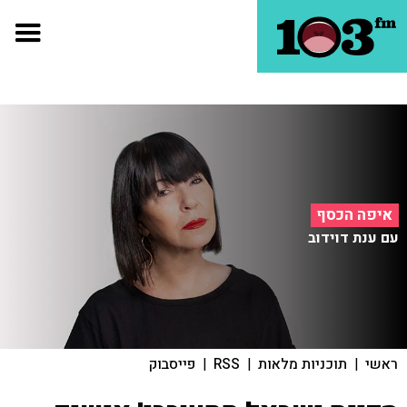
איפה הכסף
עם ענת דוידוב
ראשי
|
תוכניות מלאות
|
RSS
|
פייסבוק