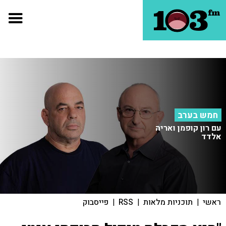
חמש בערב
עם רון קופמן ואריה
אלדד
ראשי
|
תוכניות מלאות
|
RSS
|
פייסבוק