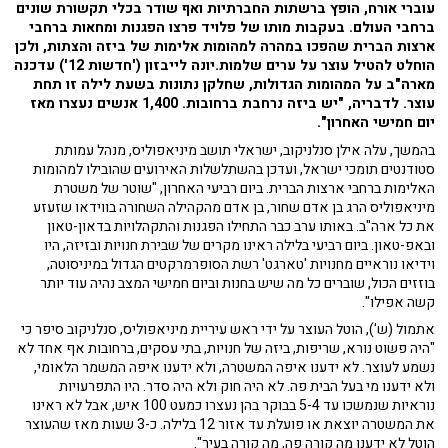
עוברי אורח, הופץ ברשתות החברתיות ואף שודר בכלי תקשורת שונים
ברחבי העולם. בעקבות מותו של פלויד פרצו הפגנות ומחאות ברחבי
ארצות הברית שהפכו במהרה למהומות אלימות של ביזה והצתות, ולכן
הוחלט להטיל עוצר על ערים שלמות.יונה לייבזון ('חדשות 12') עדכנה
מארה"ב על המהומות הגדולות, שחלקן נתונות בשעת לילה זו תחת
עוצר. לדבריה, "יש ביזה נרחבת ברחובות. 1,400 אנשים נעצרו מאז
יום חמישי האחרון".
בהמשך, עלה אילן סנלניקוב, ישראלי תושב מיניאפוליס, מנהל עמותת
סטודנטים תומכי ישראל, ועדכן בהשתלשלות האירועים שהובילו למהומות
האלימות ברחבי ארצות הברית. ביום רביעי האחרון, "שוטר של משטרת
מיניאפוליס הרג בן אדם שחור, בן אדם מהקהילה השחורה בווידאו שזעזע
את כל ארה"ב. באותו ערב כבר התחילו הפגנות והתקהלויות בדאון-טאון
ובאפ-טאון. ביום רביעי בלילה ראינו מקרים של שבירת חנויות ובזיזה, היו
וידיאו נוראיים מחנויות 'טארגט' רשת הסופרמרקטים הגדול במיניסוטה,
בוזזים הכול, שוברים כל מה שיש בחנות וביום חמישי המצב נהיה עוד יותר
קשה אפילו".
אתמול (ש'), הוטל העוצר על ידי ראש עיריית מיניאפוליס, סנלניקוב סיפר כי
"היה פשוט נורא, שריפות, ביזה של חנויות, בתי עסקים, ברחובות אף אחד לא
נשמע לעוצר. לא ידענו איפה המשטרה, ולא ידענו איפה המשמר הלאומי,
ולא ידענו מי בעל הבית פה. לא היה חוק ולא היה סדר. היו התפרעויות
נוראיות שנמשכו עד 5-4 בבוקר בהן נעצרו כמעט 100 איש, אבל לא ראינו
את המשטרה יוצאת או פועלת עד אזור 12 בלילה. כ-3 שעות מאז שהעוצר
הוטל לא ידענו מה קורה פה, מה קורה בעיר".