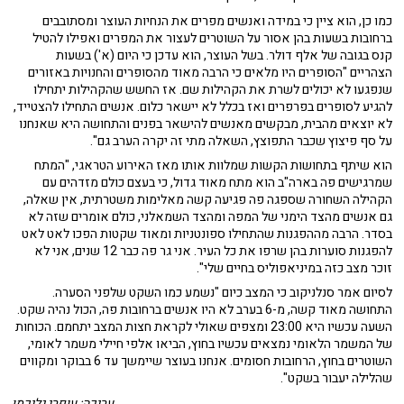
כמו כן, הוא ציין כי במידה ואנשים מפרים את הנחיות העוצר ומסתובבים
ברחובות בשעות בהן אסור על השוטרים לעצור את המפרים ואפילו להטיל
קנס בגובה של אלף דולר. בשל העוצר, הוא עדכן כי היום (א') בשעות
הצהריים "הסופרים היו מלאים כי הרבה מאוד מהסופרים והחנויות באזורים
שנפגעו לא יכולים לשרת את הקהילות שם. אז החשש שהקהילות יתחילו
להגיע לסופרים בפרפרים ואז בכלל לא יישאר כלום. אנשים התחילו להצטייד,
לא יוצאים מהבית, מבקשים מאנשים להישאר בפנים והתחושה היא שאנחנו
על סף פיצוץ שכבר התפוצץ, השאלה מתי זה יקרה הערב גם".
הוא שיתף בתחושות הקשות שמלוות אותו מאז האירוע הטראגי, "המתח
שמרגישים פה בארה"ב הוא מתח מאוד גדול, כי בעצם כולם מזדהים עם
הקהילה השחורה שספגה פה פגיעה קשה מאלימות משטרתית, אין שאלה,
גם אנשים מהצד הימני של המפה ומהצד השמאלני, כולם אומרים שזה לא
בסדר. הרבה מההפגנות שהתחילו ספונטניות ומאוד שקטות הפכו לאט לאט
להפגנות סוערות בהן שרפו את כל העיר. אני גר פה כבר 12 שנים, אני לא
זוכר מצב כזה במיניאפוליס בחיים שלי".
לסיום אמר סנלניקוב כי המצב כיום "נשמע כמו השקט שלפני הסערה.
התחושה מאוד קשה, מ-6 בערב לא היו אנשים ברחובות פה, הכול נהיה שקט.
השעה עכשיו היא 23:00 ומצפים שאולי לקראת חצות המצב יתחמם. הכוחות
של המשמר הלאומי נמצאים עכשיו בחוץ, הביאו אלפי חיילי משמר לאומי,
השוטרים בחוץ, הרחובות חסומים. אנחנו בעוצר שיימשך עד 6 בבוקר ומקווים
שהלילה יעבור בשקט".
עריכה: עופרי גליכמן