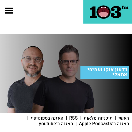
גדעון אוקו ועמיחי
אתאלי
ראשי
|
תוכניות מלאות
|
RSS
|
האזנה בספוטיפיי
|
האזנה ב־Apple Podcasts
|
האזנה ב־youtube