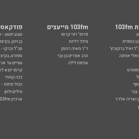
103
103fm מייעצים
פודקאסט
ע
פרופ' רפי קרסו
שבע תשע - 
ובן כספית
מיכל דליות
בן וינון, בקיצו
ל ואיל ברקוביץ'
ד"ר מאיה רוזמן
סג"ל וברקו -
ואלי אוחנה
הרב אפרים בן צבי
ספורט, בקיצו
שיחות לילה
שניים עד ארב
ספורט
קרסו יוצא לא
ל
ככה קמתי
סף
הכול פתוח - א
 צבי
מילים ולחן
ן ואריה אלדד
ארכיון 103fm