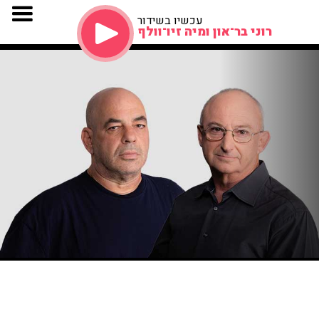
עכשיו בשידור
רוני בר־און ומיה זיו־וולף