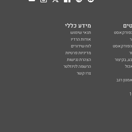
ים
מידע כללי
הפודקאסט
תנאי שימוש
ר
אודות הרדיו
 הפודקאסט
לוח שידורים
ר
מדיניות פרטיות
ע, בקיצור
הצהרת נגישות
כול
הרשמה לניוזלטר
צרו קשר
מנון רגב