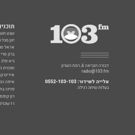
תוכניות fm
שבע תש
ינון מגל 
אראל סג"
ברק סרי 
גיא פלג
דבורה הנביאה 6, רמת השרון
תוכנית ה
radio@103.fm
איריס קו
עלייה לשידור: 0552-103-103
איפה הכ
בעלות שיחה רגילה
פנינה בת
רון קופמ
רז שכניק