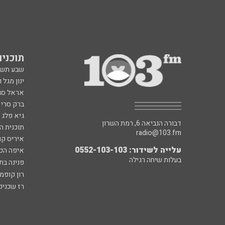
תוכניות fm
שבע תש
ינון מגל 
אראל סג"
ברק סרי 
גיא פלג
דבורה הנביאה 6, רמת השרון
תוכנית ה
radio@103.fm
איריס קו
עלייה לשידור: 0552-103-103
איפה הכ
בעלות שיחה רגילה
פנינה בת
רון קופמ
רז שכניק