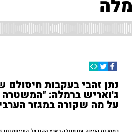
מלה
ג'ואריש ברמלה: "המשטרה
על מה שקורה במגזר הערבי"
במסגרת הפינה 'עם סגולה בארץ הקודש', התייחס נתן זהב