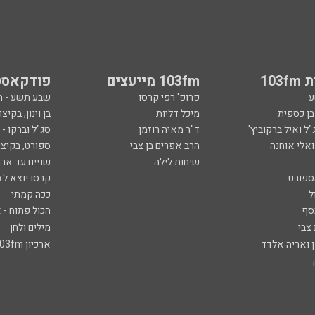
103
103fm מייעצים
פודקאסט
ע
פרופ' רפי קרסו
שבע תשע - 
ובן כספית
מיכל דליות
בן וינון, בקיצו
ל ואיל ברקוביץ'
ד"ר מאיה רוזמן
סג"ל וברקו -
ואלי אוחנה
הרב אפרים בן צבי
ספורט, בקיצו
שיחות לילה
שניים עד ארב
ספורט
קרסו יוצא לא
ל
ככה קמתי
סף
הכול פתוח - א
 צבי
מילים ולחן
ן ואריה אלדד
ארכיון 103fm