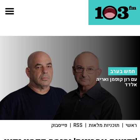
חמש בערב
עם רון קופמן ואריה
אלדד
ראשי
|
תוכניות מלאות
|
RSS
|
פייסבוק