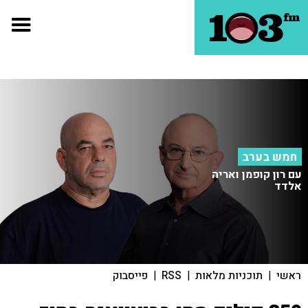
חמש בערב
עם רון קופמן ואריה
אלדד
ראשי
|
תוכניות מלאות
|
RSS
|
פייסבוק